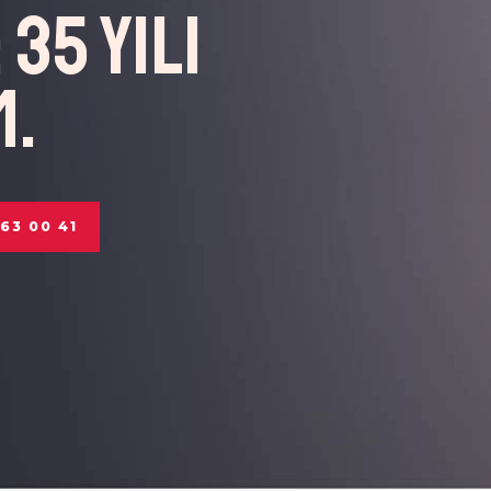
35 yılı
m.
63 00 41