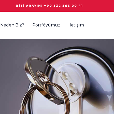
BIZI ARAYIN! +90 532 563 00 41
Neden Biz?
Portföyümüz
İletişim