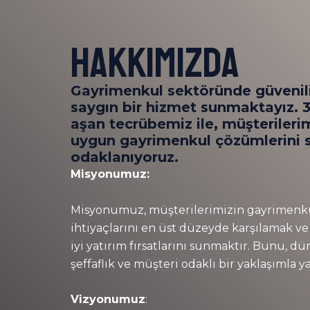
HAKKIMIZDA
Gayrimenkul sektöründe güvenili
saygın bir hizmet sunmaktayız. 35
aşan tecrübemiz ile, müşterileri
uygun gayrimenkul çözümlerini
odaklanıyoruz.
Misyonumuz:
Misyonumuz, müşterilerimizin gayrimenk
ihtiyaçlarını en üst düzeyde karşılamak ve
iyi yatırım fırsatlarını sunmaktır. Bunu, dü
şeffaflık ve müşteri odaklı bir yaklaşımla y
Vizyonumuz
: