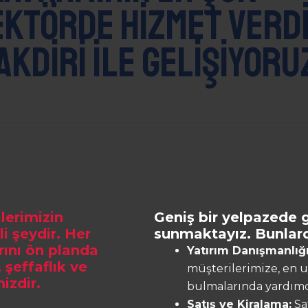
ektörde hizmet verdi
akdiri ile gelişiyoru
lerimizin
Geniş bir yelpazede 
i şeydir. Her
sunmaktayız. Bunlarda
rını ön planda
Yatırım Danışmanlığı
 şeffaflık ve
müşterilerimize, en uy
izdir.
bulmalarında yardımc
Satış ve Kiralama:
Sat