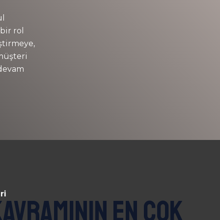
ul
bir rol
ştirmeye,
müşteri
 devam
ri
kavramının en çok