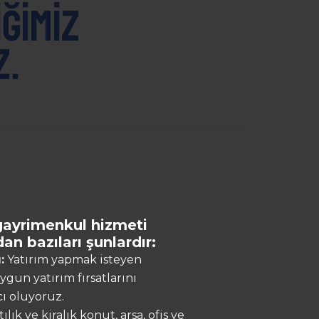
ğimiz
z.
gayrimenkul hizmeti
n bazıları şunlardır:
:
Yatırım yapmak isteyen
gun yatırım fırsatlarını
ı oluyoruz.
ılık ve kiralık konut, arsa, ofis ve