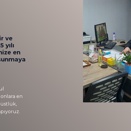
r ve
 yılı
mize en
 sunmaya
ul
 onlara en
rüstlük,
apıyoruz.